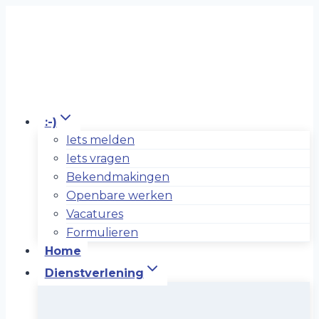
Doorgaan
naar
inhoud
:-)
Iets melden
Iets vragen
Bekendmakingen
Openbare werken
Vacatures
Formulieren
Home
Dienstverlening