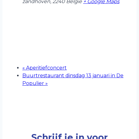
zandhoven
,
2240
België
+ Google Maps
«
Aperitiefconcert
Buurtrestaurant dinsdag 13 januari in De
Populier
»
Schrijf je in voor