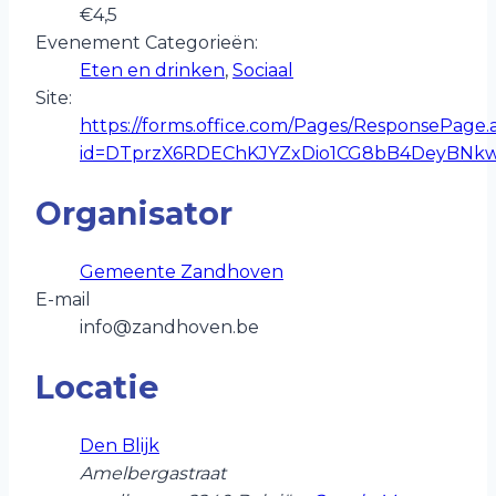
€4,5
Evenement Categorieën:
Eten en drinken
,
Sociaal
Site:
https://forms.office.com/Pages/ResponsePage.
id=DTprzX6RDEChKJYZxDio1CG8bB4DeyB
Organisator
Gemeente Zandhoven
E-mail
info@zandhoven.be
Locatie
Den Blijk
Amelbergastraat