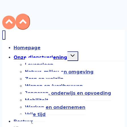
Homepage
Toggle
Onze dienstverlening
submenu
Levensloop
Natuur, milieu en omgeving
Zorg en welzijn
Wonen en (ver)bouwen
Jongeren, onderwijs en opvoeding
Mobiliteit
Werken en ondernemen
Vrije tijd
Bestuur