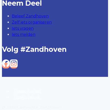
Neem Deel
Beleef Zandhoven
Zelf iets organiseren
Iets vragen
Iets melden
Volg #zandhoven
Privacybeleid
Cookiebeleid
© 2026 Gemeente Zandhoven