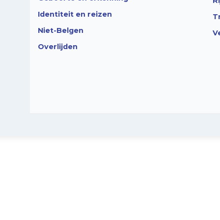
R
Identiteit en reizen
T
Niet-Belgen
V
Overlijden