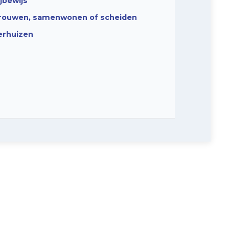
ijbewijs
rouwen, samenwonen of scheiden
erhuizen