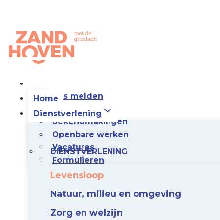
Doorgaan
naar
inhoud
Iets melden
Home
Iets vragen
Dienstverlening
Bekendmakingen
Openbare werken
Vacatures
DIENSTVERLENING
Formulieren
Levensloop
Natuur, milieu en omgeving
Zorg en welzijn