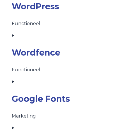
WordPress
Functioneel
Consent
to
service
Wordfence
wordpress
Functioneel
Consent
to
service
Google Fonts
wordfence
Marketing
Consent