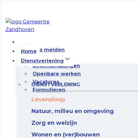
Doorgaan
naar
inhoud
Iets melden
Home
Iets vragen
Dienstverlening
Bekendmakingen
Openbare werken
Vacatures
DIENSTVERLENING
Formulieren
Levensloop
Natuur, milieu en omgeving
Zorg en welzijn
Wonen en (ver)bouwen