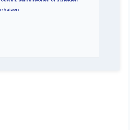
rouwen, samenwonen of scheiden
erhuizen