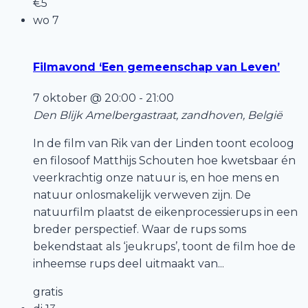
€5
wo
7
Filmavond ‘Een gemeenschap van Leven’
7 oktober @ 20:00
-
21:00
Den Blijk
Amelbergastraat, zandhoven, België
In de film van Rik van der Linden toont ecoloog
en filosoof Matthijs Schouten hoe kwetsbaar én
veerkrachtig onze natuur is, en hoe mens en
natuur onlosmakelijk verweven zijn. De
natuurfilm plaatst de eikenprocessierups in een
breder perspectief. Waar de rups soms
bekendstaat als ‘jeukrups’, toont de film hoe de
inheemse rups deel uitmaakt van...
gratis