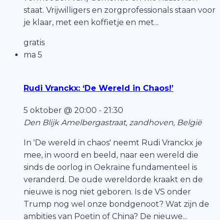
staat. Vrijwilligers en zorgprofessionals staan voor
je klaar, met een koffietje en met...
gratis
ma
5
Rudi Vranckx: ‘De Wereld in Chaos!’
5 oktober @ 20:00
-
21:30
Den Blijk
Amelbergastraat, zandhoven, België
In 'De wereld in chaos' neemt Rudi Vranckx je
mee, in woord en beeld, naar een wereld die
sinds de oorlog in Oekraïne fundamenteel is
veranderd. De oude wereldorde kraakt en de
nieuwe is nog niet geboren. Is de VS onder
Trump nog wel onze bondgenoot? Wat zijn de
ambities van Poetin of China? De nieuwe...