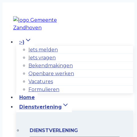
Doorgaan
naar
inhoud
:-)
Iets melden
Iets vragen
Bekendmakingen
Openbare werken
Vacatures
Formulieren
Home
Dienstverlening
DIENSTVERLENING