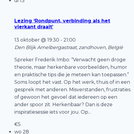
di
13
Lezing ‘Rondpunt, verbinding als het
vierkant draait’
13 oktober @ 19:30
-
21:00
Den Blijk
Amelbergastraat, zandhoven, België
Spreker Frederik Imbo: “Verwacht geen droge
theorie, maar herkenbare voorbeelden, humor
en praktische tips die je meteen kan toepassen.”
Soms loopt het vast. Op het werk, thuis of in een
gesprek met anderen. Misverstanden, frustraties
of gewoon het gevoel dat iedereen op een
ander spoor zit. Herkenbaar? Dan is deze
inspiratiesessie iets voor jou. Op...
€5
wo
28