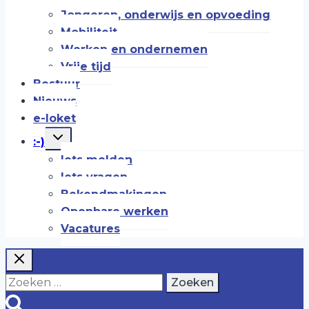
Jongeren, onderwijs en opvoeding
Mobiliteit
Werken en ondernemen
Vrije tijd
Bestuur
Nieuws
e-loket
Toggle
:-)
submenu
Iets melden
Iets vragen
Bekendmakingen
Openbare werken
Vacatures
Zoeken
naar: