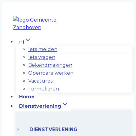
Doorgaan
naar
inhoud
:-)
Iets melden
Iets vragen
Bekendmakingen
Openbare werken
Vacatures
Formulieren
Home
Dienstverlening
DIENSTVERLENING