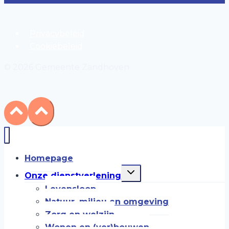
Privacybeleid
Cookiebeleid
© 2026 Gemeente Zandhoven
Homepage
Toggle
Onze dienstverlening
submenu
Levensloop
Natuur, milieu en omgeving
Zorg en welzijn
Wonen en (ver)bouwen